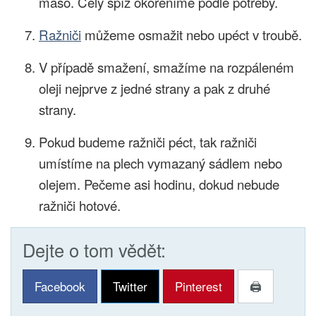
maso. Celý špíz okořeníme podle potřeby.
Ražniči
můžeme osmažit nebo upéct v troubě.
V případě smažení, smažíme na rozpáleném
oleji nejprve z jedné strany a pak z druhé
strany.
Pokud budeme ražniči péct, tak ražniči
umístíme na plech vymazaný sádlem nebo
olejem. Pečeme asi hodinu, dokud nebude
ražniči hotové.
Dejte o tom vědět:
Facebook
Twitter
Pinterest
🖨