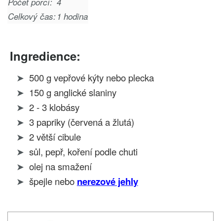
Počet porcí:
4
Celkový čas:
1 hodina
Ingredience:
500 g vepřové kýty nebo plecka
150 g anglické slaniny
2 - 3 klobásy
3 papriky (červená a žlutá)
2 větší cibule
sůl, pepř, koření podle chuti
olej na smažení
špejle nebo
nerezové jehly